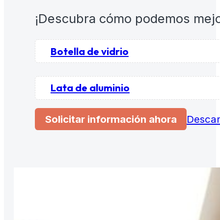
¡Descubra cómo podemos mejor
Botella de vidrio
Lata de aluminio
Solicitar información ahora
Descar