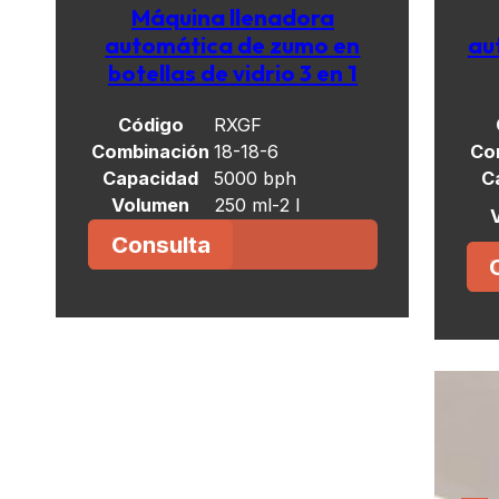
Máquina llenadora
automática de zumo en
au
botellas de vidrio 3 en 1
Código
RXGF
Combinación
18-18-6
Co
Capacidad
5000 bph
C
Volumen
250 ml-2 l
Consulta
Ver más