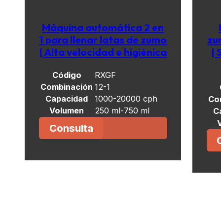
Máquina automática 2 en
1 para llenar latas de zumo
zu
| Alta velocidad e higiénica
|
Código
RXGF
Combinación
12-1
Capacidad
1000-20000 cph
Co
Volumen
250 ml-750 ml
C
Consulta
Ver más