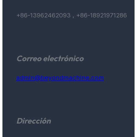
+86-13962462093 , +86-18921971286
Correo electrónico
admin@beyondmachine.com
Dirección