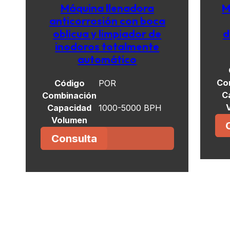
Máquina llenadora
M
anticorrosión con boca
oblicua y limpiador de
d
inodoros totalmente
automático
Co
Código
POR
C
Combinación
Capacidad
1000-5000 BPH
Volumen
Consulta
Ver más