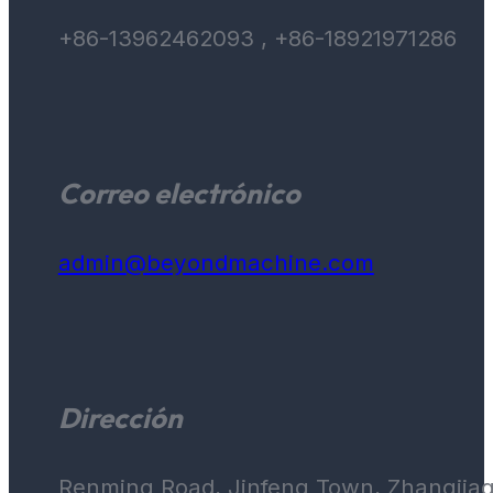
+86-13962462093 , +86-18921971286
Correo electrónico
admin@beyondmachine.com
Dirección
Renming Road, Jinfeng Town, Zhangjiaga