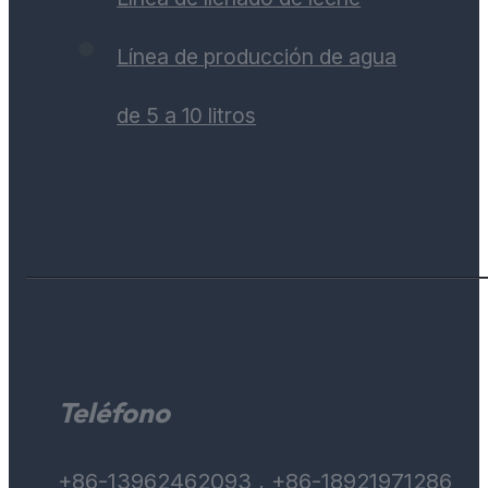
Línea de producción de agua
de 5 a 10 litros
Teléfono
+86-13962462093 , +86-18921971286