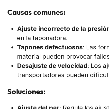
Causas comunes:
Ajuste incorrecto de la presió
en la taponadora.
Tapones defectuosos
: Las for
material pueden provocar fallos
Desajuste de velocidad
: Los a
transportadores pueden dificult
Soluciones:
Ajuste del par
: Regule los aju