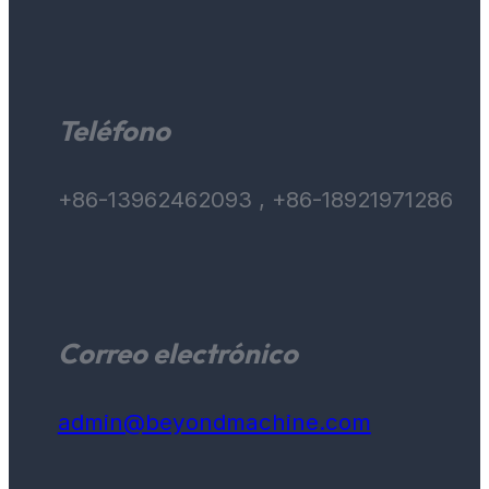
Teléfono
+86-13962462093 , +86-18921971286
Correo electrónico
admin@beyondmachine.com