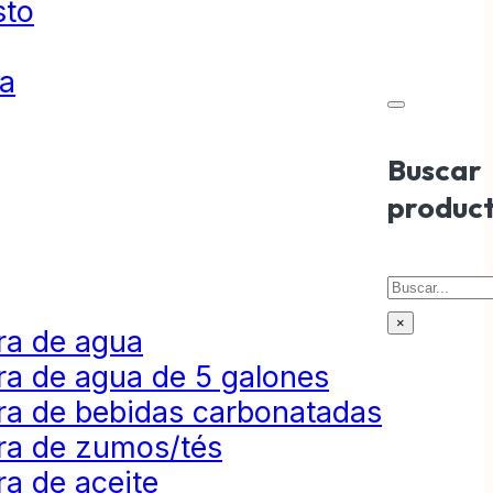
sto
ta
Buscar
produc
Buscar
×
ra de agua
ra de agua de 5 galones
ra de bebidas carbonatadas
ra de zumos/tés
a de aceite