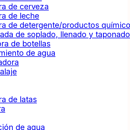
ra de cerveza
ra de leche
ra de detergente/productos químic
da de soplado, llenado y taponad
ra de botellas
amiento de agua
adora
alaje
a de latas
ra
ción de agua