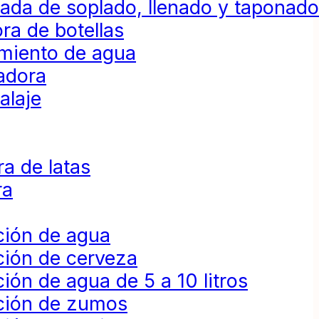
da de soplado, llenado y taponad
ra de botellas
amiento de agua
adora
alaje
a de latas
ra
ción de agua
ción de cerveza
ión de agua de 5 a 10 litros
ción de zumos