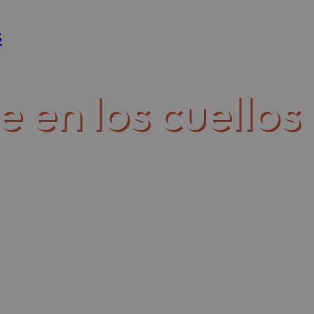
s
»
Control del aire en los cuellos de 
e en los cuellos