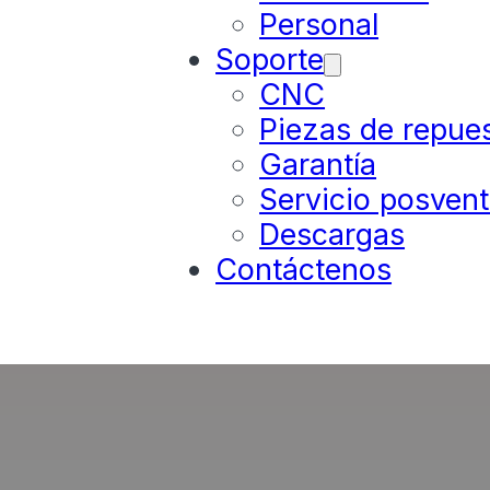
Personal
Soporte
CNC
Piezas de repue
Garantía
Servicio posven
Descargas
Contáctenos