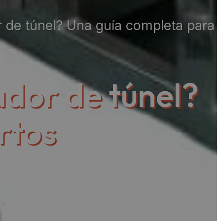
 de túnel? Una guía completa para
dor de túnel?
rtos