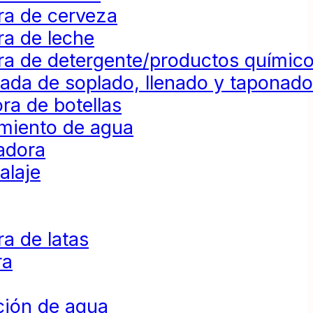
ra de cerveza
ra de leche
ra de detergente/productos químic
da de soplado, llenado y taponad
ra de botellas
amiento de agua
adora
alaje
a de latas
ra
ción de agua