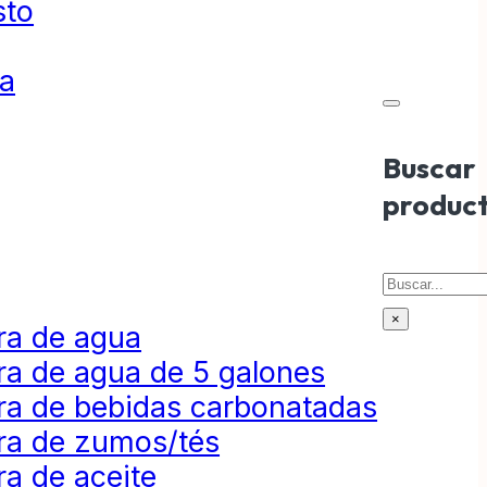
sto
ta
Buscar
produc
Buscar
×
ra de agua
ra de agua de 5 galones
ra de bebidas carbonatadas
ra de zumos/tés
a de aceite