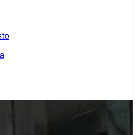
sto
ta