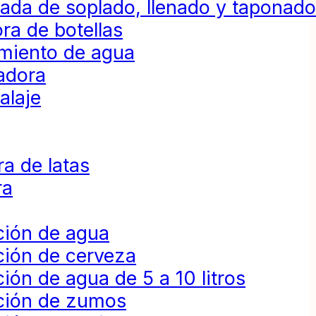
da de soplado, llenado y taponad
ra de botellas
amiento de agua
adora
alaje
a de latas
ra
ción de agua
ción de cerveza
ión de agua de 5 a 10 litros
ción de zumos