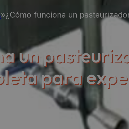
s
»
¿Cómo funciona un pasteurizador
a un pasteuriza
leta para expe