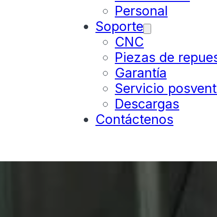
Personal
Soporte
CNC
Piezas de repue
Garantía
Servicio posven
Descargas
Contáctenos