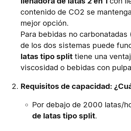
llenadora de latas 2 en 1
con ll
contenido de CO2 se mantenga e
mejor opción.
Para bebidas no carbonatadas 
de los dos sistemas puede fun
latas tipo split
tiene una ventaj
viscosidad o bebidas con pulpa
Requisitos de capacidad: ¿Cuá
Por debajo de 2000 latas/h
de latas tipo split
.